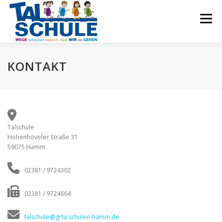
Zum
Inhalt
Menü
springen
Start
Schulprofil
Schulleben
Team
KONTAKT
OGS
Förderverein
Termine
Kontakt
Talschule
Hohenhöveler Straße 31
59075 Hamm
02381 / 9724302
02381 / 9724664
talschule@grta.schulen-hamm.de