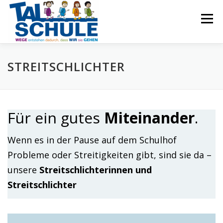
Zum
Inhalt
Menü
springen
Start
Schulprofil
Schulleben
Team
STREITSCHLICHTER
OGS
Förderverein
Termine
Kontakt
Für ein gutes
Miteinander
.
Wenn es in der Pause auf dem Schulhof
Probleme oder Streitigkeiten gibt, sind sie da –
unsere
Streitschlichterinnen und
Streitschlichter