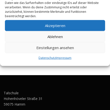
Daten wie das Surfverhalten oder eindeutige IDs auf dieser Website
Mediatorinnen und Mediatoren und auf reale
verarbeiten. Wenn du deine Zustimmung nicht erteilst oder
Konfliktsituationen vorbereitet. Dabei lernen sie beispielsweise
zurückziehst, können bestimmte Merkmale und Funktionen
verschiedene Gesprächstechniken kennen, wie man auf
beeinträchtigt werden.
Mitschülerinnen und Mitschüler zugeht und welche
Konfliktlösungsmöglichkeiten und Streitschlichtungsverfahren es
Akzeptieren
gibt.
Ablehnen
Am Ende des vierten Schuljahres erhalten unsere
Streitlichterinnen und Streitschlichter eine Urkunde sowie einen
Vermerk im Zeugnis als Ausbildungsnachweis.
Einstellungen ansehen
Datenschutz
Impressum
Talschule
Hohenhöveler Straße 31
59075 Hamm