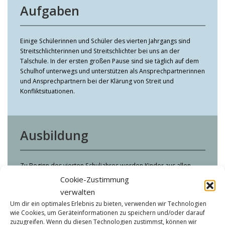
Aufgaben
Einige Schülerinnen und Schüler des vierten Jahrgangs sind
Streitschlichterinnen und Streitschlichter bei uns an der
Talschule. In der ersten großen Pause sind sie täglich auf dem
Schulhof unterwegs und unterstützen als Ansprechpartnerinnen
und Ansprechpartnern bei der Klärung von Streit und
Konfliktsituationen.
Ausbildung
Zu Beginn des vierten Schuljahres werden Kinder aus allen
vierten Klassen eng von unserer Schulsozialarbeiterin und
Cookie-Zustimmung
einigen Inklusionsfachkräften über mehrere Wochen hinweg zu
verwalten
Streitlichterinnen und Streitschlichtern ausgebildet.
Um dir ein optimales Erlebnis zu bieten, verwenden wir Technologien
wie Cookies, um Geräteinformationen zu speichern und/oder darauf
Durch theoretische Bestandteile, praktische Übungen und
zuzugreifen. Wenn du diesen Technologien zustimmst, können wir
Rollenspiele werden die Kinder auf die Arbeit als