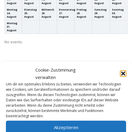
August
August
August
August
August
August
August
Montag
Dienstag
Mittwoch
Donnerstag
Freitag
Samstag
Sonntag
24.
25.
26.
27.
28.
29.
30.
August
August
August
August
August
August
August
Montag
31.
August
No events.
Cookie-Zustimmung
verwalten
Um dir ein optimales Erlebnis zu bieten, verwenden wir Technologien
wie Cookies, um Geräteinformationen zu speichern und/oder darauf
Talschule
zuzugreifen. Wenn du diesen Technologien zustimmst, können wir
Hohenhöveler Straße 31
Daten wie das Surfverhalten oder eindeutige IDs auf dieser Website
verarbeiten. Wenn du deine Zustimmung nicht erteilst oder
59075 Hamm
zurückziehst, können bestimmte Merkmale und Funktionen
beeinträchtigt werden.
Sekretariat (Dienstag & Donnerstag)
Akzeptieren
Tel:
02381 9724302