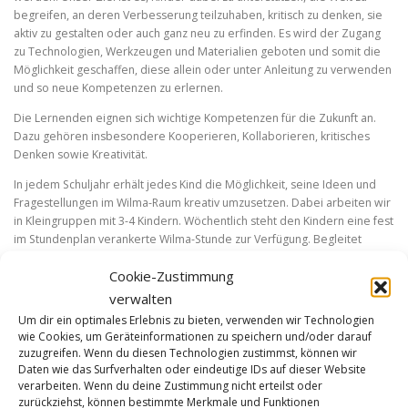
begreifen, an deren Verbesserung teilzuhaben, kritisch zu denken, sie
aktiv zu gestalten oder auch ganz neu zu erfinden. Es wird der Zugang
zu Technologien, Werkzeugen und Materialien geboten und somit die
Möglichkeit geschaffen, diese allein oder unter Anleitung zu verwenden
und so neue Kompetenzen zu erlernen.
Die Lernenden eignen sich wichtige Kompetenzen für die Zukunft an.
Dazu gehören insbesondere Kooperieren, Kollaborieren, kritisches
Denken sowie Kreativität.
In jedem Schuljahr erhält jedes Kind die Möglichkeit, seine Ideen und
Fragestellungen im Wilma-Raum kreativ umzusetzen. Dabei arbeiten wir
in Kleingruppen mit 3-4 Kindern. Wöchentlich steht den Kindern eine fest
im Stundenplan verankerte Wilma-Stunde zur Verfügung. Begleitet
werden die Kinder dabei von einer Lehrperson.
Cookie-Zustimmung
Hier eine Zusammenstellung der Ideen und Erfindungen der Kinder:
verwalten
Video-
Um dir ein optimales Erlebnis zu bieten, verwenden wir Technologien
Player
wie Cookies, um Geräteinformationen zu speichern und/oder darauf
zuzugreifen. Wenn du diesen Technologien zustimmst, können wir
Daten wie das Surfverhalten oder eindeutige IDs auf dieser Website
verarbeiten. Wenn du deine Zustimmung nicht erteilst oder
zurückziehst, können bestimmte Merkmale und Funktionen