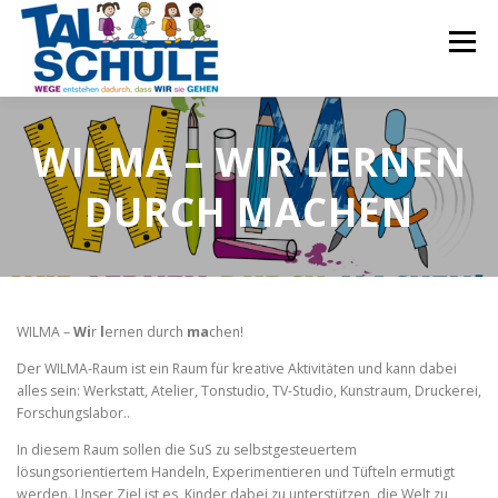
Zum
Inhalt
Menü
springen
Start
Schulprofil
Schulleben
Team
WILMA – WIR LERNEN
DURCH MACHEN
OGS
Förderverein
Termine
Kontakt
WILMA –
Wi
r
l
ernen durch
ma
chen!
Der WILMA-Raum ist ein Raum für kreative Aktivitäten und kann dabei
alles sein: Werkstatt, Atelier, Tonstudio, TV-Studio, Kunstraum, Druckerei,
Forschungslabor..
In diesem Raum sollen die SuS zu selbstgesteuertem
lösungsorientiertem Handeln, Experimentieren und Tüfteln ermutigt
werden. Unser Ziel ist es, Kinder dabei zu unterstützen, die Welt zu