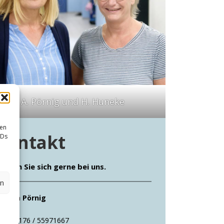
A. Pörnig und H. Huneke
sen
Kontakt
IDs
elden Sie sich gerne bei uns.
en
ndrea Pörnig
0176 / 55971667