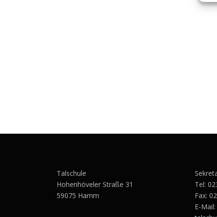
Talschule
Sekret
Hohenhöveler Straße 31
Tel:
02
59075 Hamm
Fax: 0
E-Mail: