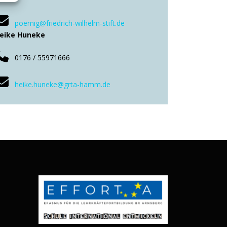
poernig@friedrich-wilhelm-stift.de
eike Huneke
0176 / 55971666
heike.huneke@grta-hamm.de