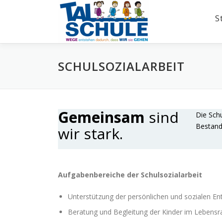
Zum
Inhalt
S
springen
SCHULSOZIALARBEIT
Gemeinsam
sind
Die Schu
Bestandt
wir stark.
Aufgabenbereiche der Schulsozialarbeit
Unterstützung der persönlichen und sozialen En
Beratung und Begleitung der Kinder im Lebens