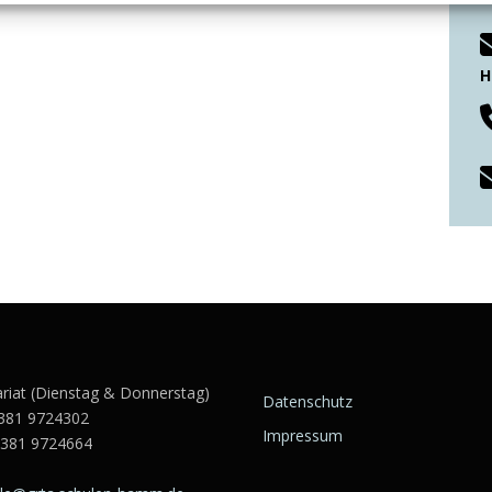
H
ariat (Dienstag & Donnerstag)
Datenschutz
381 9724302
Impressum
2381 9724664