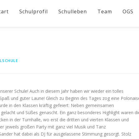
tart
Schulprofil
Schulleben
Team
OGS
LSCHULE
nserer Schule! Auch in diesem Jahr haben wir wieder ein tolles
, Spaß und guter Laune! Gleich zu Beginn des Tages zog eine Polonais
urde in den Klassen kräftig gefeiert: Neben gemeinsamen
, gelacht und Süßes genascht. Ein ganz besonderes Highlight waren di
cken in der Turnhalle, wo erst die dritten und vierten Klassen und
er jeweils großen Party mit ganz viel Musik und Tanz
nder hat dabei als DJ für ausgelassene Stimmung gesorgt. Stolz