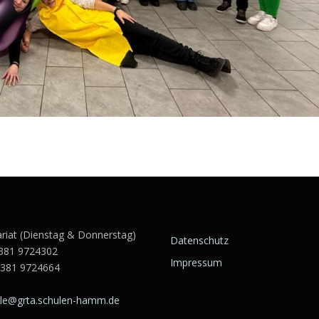
ariat (Dienstag & Donnerstag)
Datenschutz
381 9724302
Impressum
2381 9724664
ule@grta.schulen-hamm.de