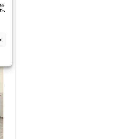
sen
IDs
en